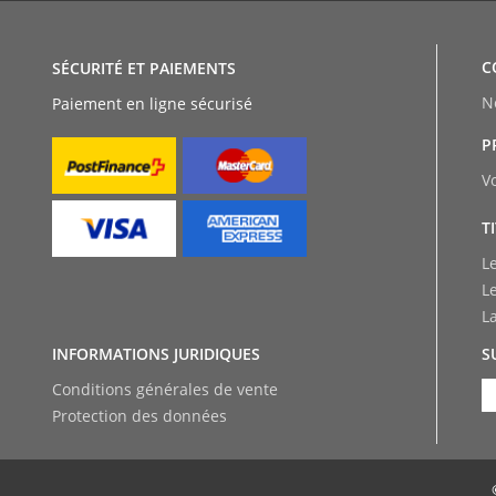
C
SÉCURITÉ ET PAIEMENTS
N
Paiement en ligne sécurisé
P
V
T
L
L
L
INFORMATIONS JURIDIQUES
S
Conditions générales de vente
Protection des données