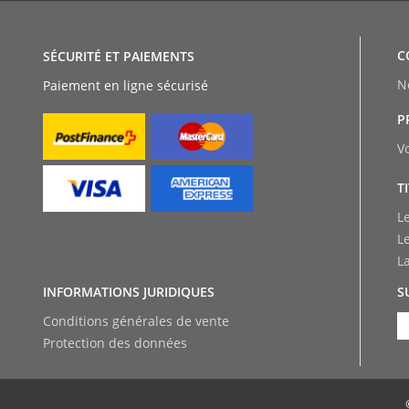
C
SÉCURITÉ ET PAIEMENTS
N
Paiement en ligne sécurisé
P
V
T
L
L
L
INFORMATIONS JURIDIQUES
S
Conditions générales de vente
Protection des données