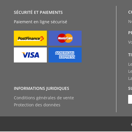
C
SÉCURITÉ ET PAIEMENTS
N
Paiement en ligne sécurisé
P
V
T
L
L
L
INFORMATIONS JURIDIQUES
S
Conditions générales de vente
Protection des données