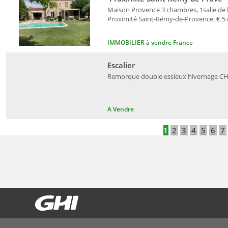
Maison Provence 3 chambres, 1salle de ba
Proximité Saint-Rémy-de-Provence. € 578
IMMOBILIER à vendre France
Escalier
Remorque double essieux hivernage CHF 1'
A Vendre
1
2
3
4
5
6
7