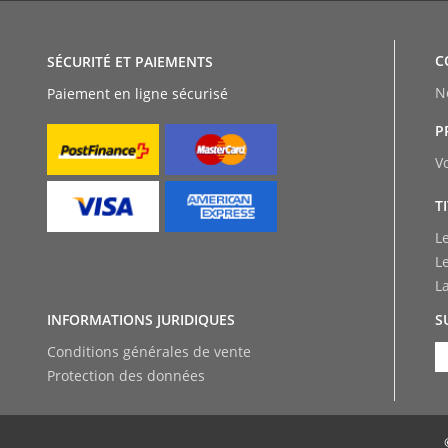
C
SÉCURITÉ ET PAIEMENTS
N
Paiement en ligne sécurisé
P
V
T
L
L
L
INFORMATIONS JURIDIQUES
S
Conditions générales de vente
Protection des données