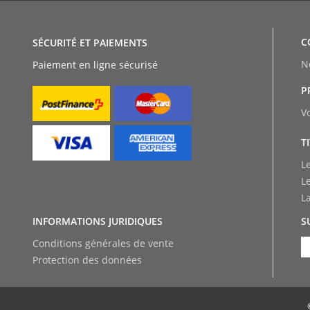
C
SÉCURITÉ ET PAIEMENTS
N
Paiement en ligne sécurisé
P
V
T
L
L
L
INFORMATIONS JURIDIQUES
S
Conditions générales de vente
Protection des données