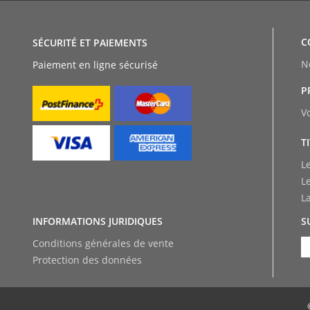
C
SÉCURITÉ ET PAIEMENTS
N
Paiement en ligne sécurisé
P
V
T
L
L
L
INFORMATIONS JURIDIQUES
S
Conditions générales de vente
Protection des données