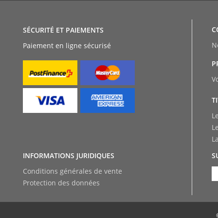
C
SÉCURITÉ ET PAIEMENTS
N
Paiement en ligne sécurisé
P
V
T
L
L
L
INFORMATIONS JURIDIQUES
S
Conditions générales de vente
Protection des données