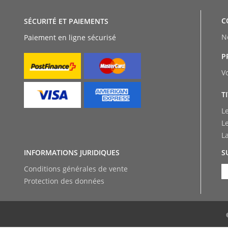
C
SÉCURITÉ ET PAIEMENTS
N
Paiement en ligne sécurisé
P
V
T
L
L
L
INFORMATIONS JURIDIQUES
S
Conditions générales de vente
Protection des données