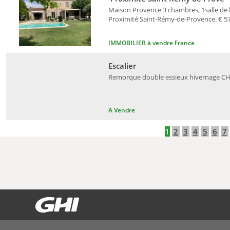
Maison Provence 3 chambres, 1salle de ba
Proximité Saint-Rémy-de-Provence. € 578
IMMOBILIER à vendre France
Escalier
Remorque double essieux hivernage CHF 1'
A Vendre
1
2
3
4
5
6
7