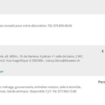
se conseils pour votre décoration. Tél. 079.859.98.94
€
le, alt. 800m., 1h de Genève, 6 pièces +1 salle de bains, 2 WC,
0 m2. Vue magnifique. € 500'000.-. nancy.tikou@bluewin.ch
ger
Per
ménage, gouvernante, entretien maison, aide à domicile,
ses. Garde animaux. Disponible 7 j/7. Tél. 077.963.13.86