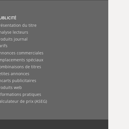
UBLICITÉ
résentation du titre
nalyse lecteurs
roduits journal
arifs
nnonces commerciales
mplacements spéciaux
ombinaisons de titres
etites annonces
ncarts publicitaires
roduits web
nformations pratiques
alculateur de prix (ASEG)