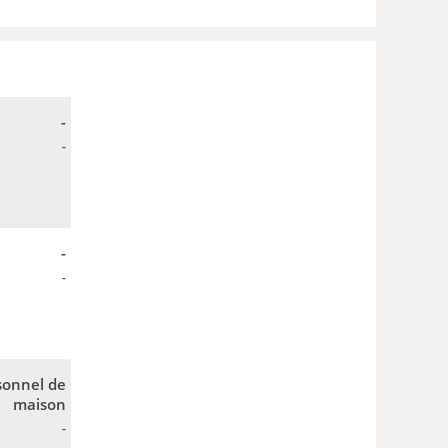
-
-
-
-
sonnel de
maison
-