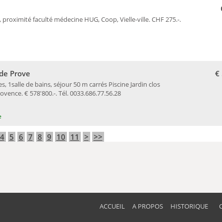
8, proximité faculté médecine HUG, Coop, Vielle-ville. CHF 275.-.
de Prove
€
1salle de bains, séjour 50 m carrés Piscine Jardin clos
vence. € 578'800.-. Tél. 0033.686.77.56.28
e
4
5
6
7
8
9
10
11
>
>>
ACCUEIL
A PROPOS
HISTORIQUE