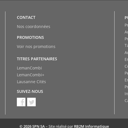
CONTACT
P
P
Nos coordonnées
A
PROMOTIONS
P
T
Voir nos promotions
A
TITRES PARTENAIRES
E
C
LemanCombi
P
LemanCombi+
E
Lausanne Cités
P
SUIVEZ-NOUS
I
C
© 2026 SPN SA
– Site réalisé par
RB2M Informatique