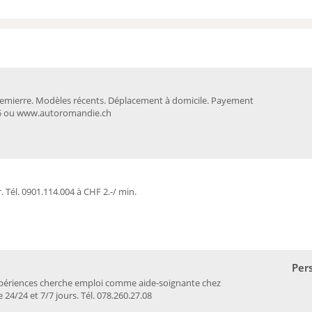
emierre. Modèles récents. Déplacement à domicile. Payement
.95 ou www.autoromandie.ch
 Tél. 0901.114.004 à CHF 2.-/ min.
Per
périences cherche emploi comme aide-soignante chez
24/24 et 7/7 jours. Tél. 078.260.27.08