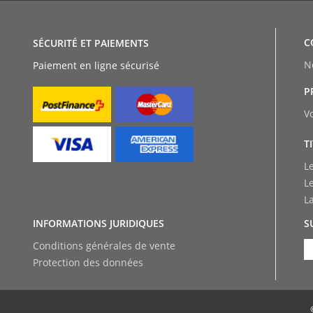
C
SÉCURITÉ ET PAIEMENTS
N
Paiement en ligne sécurisé
P
V
T
L
L
L
INFORMATIONS JURIDIQUES
S
Conditions générales de vente
Protection des données