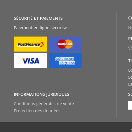
C
SÉCURITÉ ET PAIEMENTS
N
Paiement en ligne sécurisé
P
V
T
L
L
L
INFORMATIONS JURIDIQUES
S
Conditions générales de vente
Protection des données