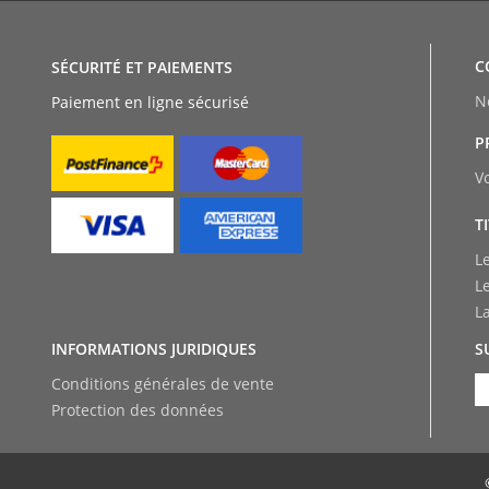
C
SÉCURITÉ ET PAIEMENTS
N
Paiement en ligne sécurisé
P
V
T
L
L
L
INFORMATIONS JURIDIQUES
S
Conditions générales de vente
Protection des données