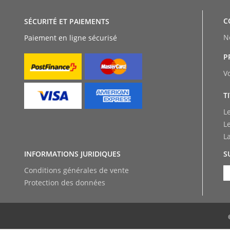
C
SÉCURITÉ ET PAIEMENTS
N
Paiement en ligne sécurisé
P
V
T
L
L
L
INFORMATIONS JURIDIQUES
S
Conditions générales de vente
Protection des données