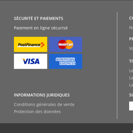
C
SÉCURITÉ ET PAIEMENTS
N
Paiement en ligne sécurisé
P
V
T
L
L
L
INFORMATIONS JURIDIQUES
S
Conditions générales de vente
Protection des données