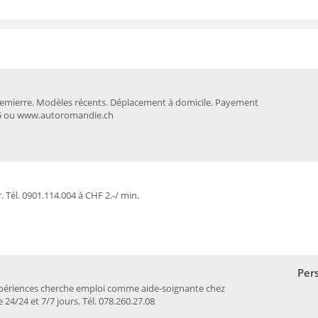
emierre. Modèles récents. Déplacement à domicile. Payement
.95 ou www.autoromandie.ch
 Tél. 0901.114.004 à CHF 2.-/ min.
Per
périences cherche emploi comme aide-soignante chez
24/24 et 7/7 jours. Tél. 078.260.27.08