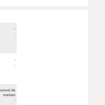
-
-
-
-
sonnel de
maison
-