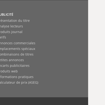
UBLICITÉ
résentation du titre
nalyse lecteurs
roduits journal
arifs
nnonces commerciales
mplacements spéciaux
ombinaisons de titres
etites annonces
ncarts publicitaires
roduits web
nformations pratiques
alculateur de prix (ASEG)