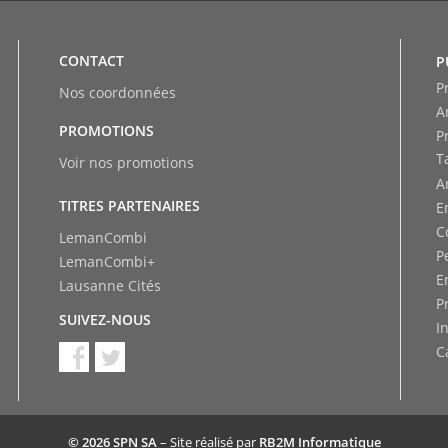
CONTACT
P
P
Nos coordonnées
A
PROMOTIONS
P
T
Voir nos promotions
A
TITRES PARTENAIRES
E
C
LemanCombi
P
LemanCombi+
E
Lausanne Cités
P
SUIVEZ-NOUS
I
C
© 2026 SPN SA
– Site réalisé par
RB2M Informatique