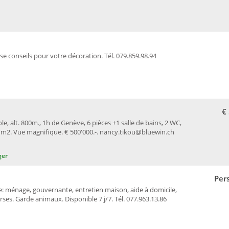
se conseils pour votre décoration. Tél. 079.859.98.94
€
le, alt. 800m., 1h de Genève, 6 pièces +1 salle de bains, 2 WC,
0 m2. Vue magnifique. € 500'000.-. nancy.tikou@bluewin.ch
ger
Per
ménage, gouvernante, entretien maison, aide à domicile,
ses. Garde animaux. Disponible 7 j/7. Tél. 077.963.13.86