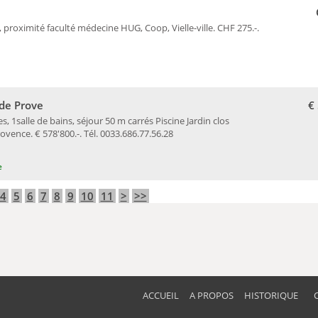
8, proximité faculté médecine HUG, Coop, Vielle-ville. CHF 275.-.
de Prove
€
1salle de bains, séjour 50 m carrés Piscine Jardin clos
vence. € 578'800.-. Tél. 0033.686.77.56.28
e
4
5
6
7
8
9
10
11
>
>>
ACCUEIL
A PROPOS
HISTORIQUE