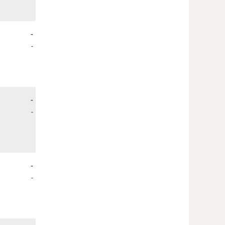
-
-
-
-
-
-