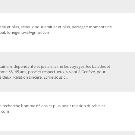
60 et plus, sérieux pour amitier et plus, partager: moments de
le. babilonegenova@gmail.com
aine, indépendante et joviale, aime les voyages, les balades et
mme 55- 65 ans, posé et respectueux, vivant à Genève, pour
eux. Relation sincère. Ecrire sous c...
 recherche homme 65 ans et plus poiur relation durable et
l.com