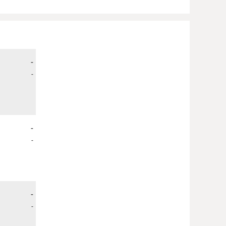
-
-
-
-
-
-