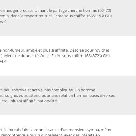
e, formes généreuses, aimant le partage cherche homme (50- 70)
emin, dans le respect mutuel. Ecrire sous chiffre 1685119 à GHI
ve 4
on-fumeur, amitié et plus si affinité. Désolée pour rdv chez
. Merci de donner tél /mail. Ecrire sous chiffre 1684872 à GHI
ve 4
, un peu sportive et active, pas compliquée. Un homme
nné, soigné, vous attend pour une relation harmonieuse, diverses
tc... plus si affinité, nationalité ...
, et j'aimerais faire la connaissance d'un monsieur sympa, même
rencontrer quelqu'un d'intelligent, avec des intérêts en