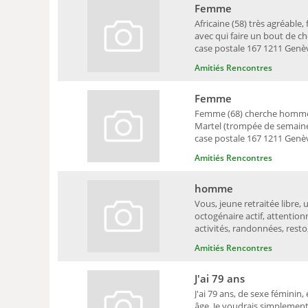
Femme
Africaine (58) très agréabl
avec qui faire un bout de ch
case postale 167 1211 Genè
Amitiés Rencontres
Femme
Femme (68) cherche homme n
Martel (trompée de semaine)
case postale 167 1211 Genè
Amitiés Rencontres
homme
Vous, jeune retraitée libre
octogénaire actif, attentio
activités, randonnées, resto, e
Amitiés Rencontres
J'ai 79 ans
J'ai 79 ans, de sexe féminin
âge. Je voudrais simplement 