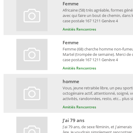
Femme
Africaine (58) très agréable, formes gé
avec qui faire un bout de chemin, dans l
case postale 167 1211 Genève 4
Amitiés Rencontres
Femme
Femme (68) cherche homme non-fumeur, a
Martel (trompée de semaine). Merci de do
case postale 167 1211 Genève 4
Amitiés Rencontres
homme
Vous, jeune retraitée libre, un peu spo
octogénaire actif, attentionné, soigné,
activités, randonnées, resto, etc... plus si 
Amitiés Rencontres
J'ai 79 ans
J'ai 79 ans, de sexe féminin, et j'aimer
âge. Je voudrais simplement rencontrer q