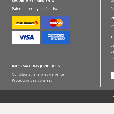
C
SÉCURITÉ ET PAIEMENTS
N
Paiement en ligne sécurisé
P
V
T
L
L
L
INFORMATIONS JURIDIQUES
S
Conditions générales de vente
Protection des données