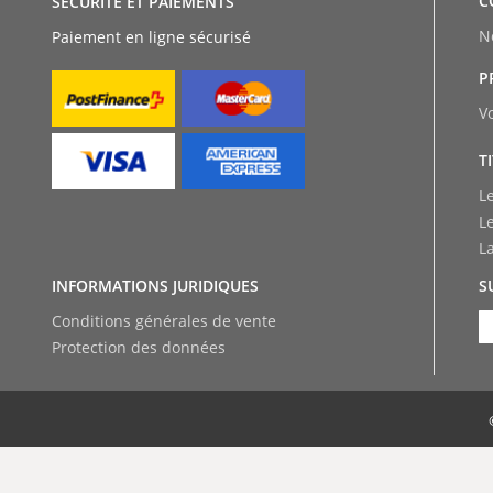
C
SÉCURITÉ ET PAIEMENTS
N
Paiement en ligne sécurisé
P
V
T
L
L
L
INFORMATIONS JURIDIQUES
S
Conditions générales de vente
Protection des données