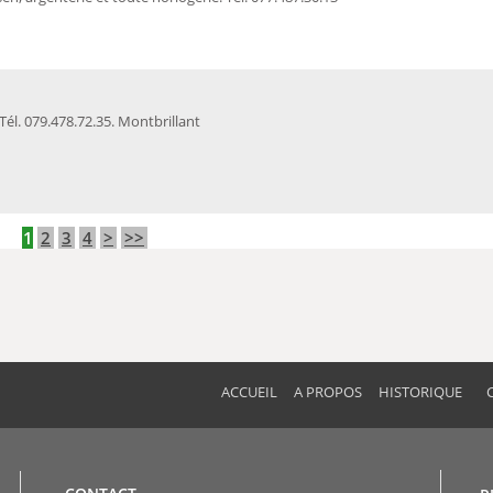
 Tél. 079.478.72.35. Montbrillant
1
2
3
4
>
>>
ACCUEIL
A PROPOS
HISTORIQUE