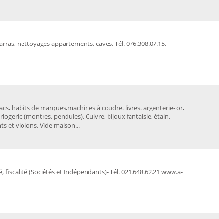
s
as, nettoyages appartements, caves. Tél. 076.308.07.15,
cs, habits de marques,machines à coudre, livres, argenterie- or,
rlogerie (montres, pendules). Cuivre, bijoux fantaisie, étain,
ts et violons. Vide maison...
, fiscalité (Sociétés et Indépendants)- Tél. 021.648.62.21 www.a-