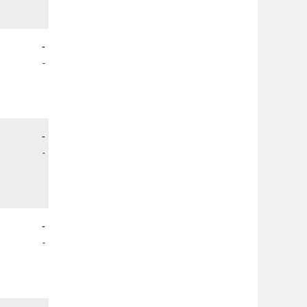
-
-
-
-
-
-