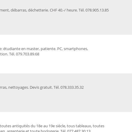
ent, débarras, déchetterie. CHF 40.-/ heure. Tél. 078.905.13.85
e: étudiante en master, patiente. PC, smartphones,
tion. Tél. 079.703.89.68
s, nettoyages. Devis gratuit. Tél. 078.333.35.32
toutes antiquités du 18e au 19e siècle, tous tableaux, toutes
sen, argenterie et toute horlogerie. Tél. 077.487.30.13