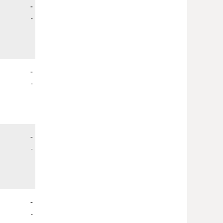
-
-
-
-
-
-
-
-