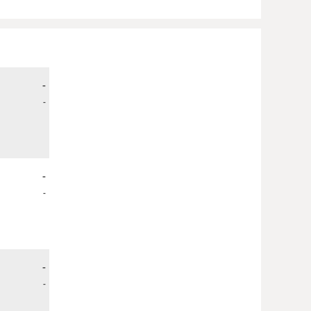
-
-
-
-
-
-