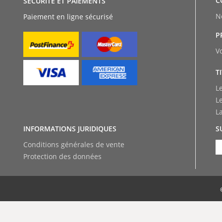
C
SÉCURITÉ ET PAIEMENTS
N
Paiement en ligne sécurisé
P
V
T
L
L
L
INFORMATIONS JURIDIQUES
S
Conditions générales de vente
Protection des données