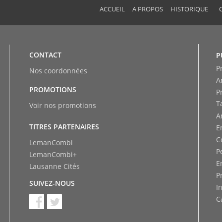
ACCUEIL
A PROPOS
HISTORIQUE
CONTACT
P
P
Nos coordonnées
A
PROMOTIONS
P
T
Voir nos promotions
A
TITRES PARTENAIRES
E
C
LemanCombi
P
LemanCombi+
E
Lausanne Cités
P
SUIVEZ-NOUS
I
C