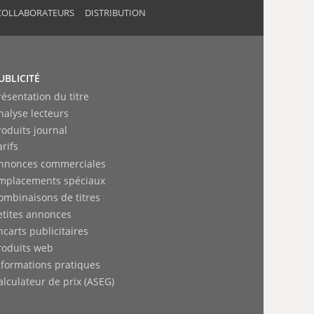
COLLABORATEURS
DISTRIBUTION
UBLICITÉ
résentation du titre
nalyse lecteurs
roduits journal
arifs
nnonces commerciales
mplacements spéciaux
ombinaisons de titres
etites annonces
ncarts publicitaires
roduits web
nformations pratiques
alculateur de prix (ASEG)