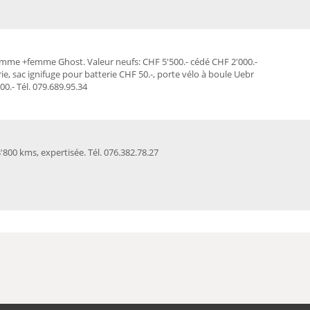
omme +femme Ghost. Valeur neufs: CHF 5'500.- cédé CHF 2'000.-
e, sac ignifuge pour batterie CHF 50.-, porte vélo à boule Uebr
0.- Tél. 079.689.95.34
800 kms, expertisée. Tél. 076.382.78.27