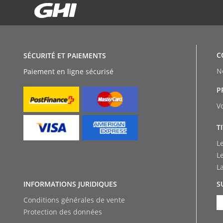
C
SÉCURITÉ ET PAIEMENTS
N
Paiement en ligne sécurisé
P
V
T
L
L
L
INFORMATIONS JURIDIQUES
S
Conditions générales de vente
Protection des données