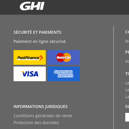
C
SÉCURITÉ ET PAIEMENTS
N
Paiement en ligne sécurisé
P
V
T
L
L
L
INFORMATIONS JURIDIQUES
S
Conditions générales de vente
Protection des données