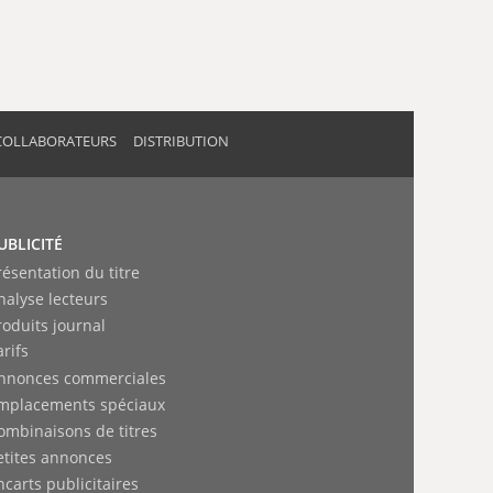
COLLABORATEURS
DISTRIBUTION
UBLICITÉ
résentation du titre
nalyse lecteurs
roduits journal
arifs
nnonces commerciales
mplacements spéciaux
ombinaisons de titres
etites annonces
ncarts publicitaires