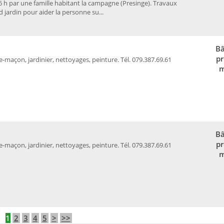
6 h par une famille habitant la campagne (Presinge). Travaux
d jardin pour aider la personne su...
Bâ
pr
-maçon, jardinier, nettoyages, peinture. Tél. 079.387.69.61
m
Bâ
pr
-maçon, jardinier, nettoyages, peinture. Tél. 079.387.69.61
m
1
2
3
4
5
>
>>