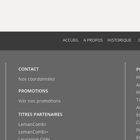
ACCUEIL
A PROPOS
HISTORIQUE
CONTACT
P
P
Nos coordonnées
A
PROMOTIONS
P
T
Voir nos promotions
A
TITRES PARTENAIRES
E
C
LemanCombi
P
LemanCombi+
E
Lausanne Cités