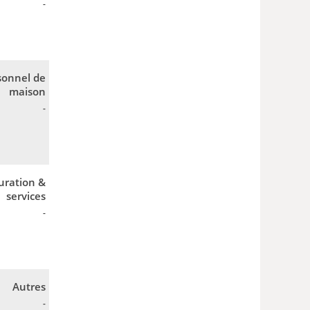
-
sonnel de
maison
-
uration &
services
-
Autres
-