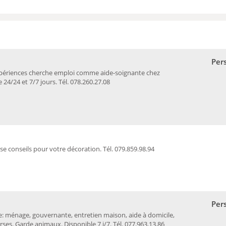
Per
périences cherche emploi comme aide-soignante chez
24/24 et 7/7 jours. Tél. 078.260.27.08
se conseils pour votre décoration. Tél. 079.859.98.94
Per
ménage, gouvernante, entretien maison, aide à domicile,
ses. Garde animaux. Disponible 7 j/7. Tél. 077.963.13.86