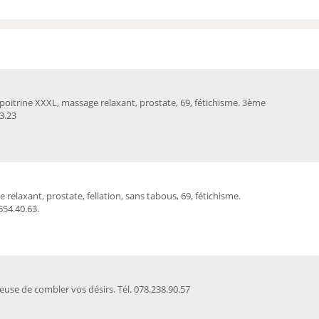
, poitrine XXXL, massage relaxant, prostate, 69, fétichisme. 3ème
3.23
e relaxant, prostate, fellation, sans tabous, 69, fétichisme.
554.40.63.
se de combler vos désirs. Tél. 078.238.90.57