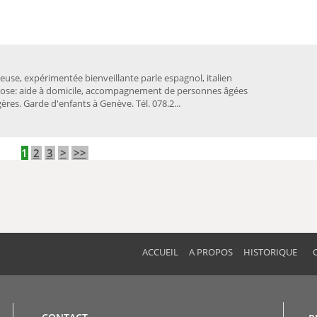
rieuse, expérimentée bienveillante parle espagnol, italien
pose: aide à domicile, accompagnement de personnes âgées
res. Garde d'enfants à Genève. Tél. 078.2...
1
2
3
>
>>
ACCUEIL
A PROPOS
HISTORIQUE