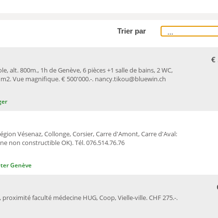
Trier par
€
le, alt. 800m., 1h de Genève, 6 pièces +1 salle de bains, 2 WC,
0 m2. Vue magnifique. € 500'000.-. nancy.tikou@bluewin.ch
ger
égion Vésenaz, Collonge, Corsier, Carre d'Amont, Carre d'Aval:
e non constructible OK). Tél. 076.514.76.76
ter Genève
8, proximité faculté médecine HUG, Coop, Vielle-ville. CHF 275.-.