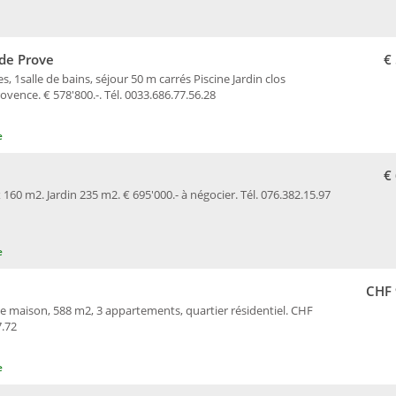
de Prove
€
1salle de bains, séjour 50 m carrés Piscine Jardin clos
vence. € 578'800.-. Tél. 0033.686.77.56.28
e
€
60 m2. Jardin 235 m2. € 695'000.- à négocier. Tél. 076.382.15.97
e
CHF 
lle maison, 588 m2, 3 appartements, quartier résidentiel. CHF
7.72
e