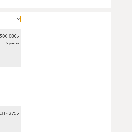
 500 000.-
6 pièces
-
-
CHF 275.-
-