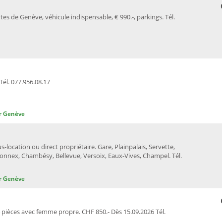
s de Genève, véhicule indispensable, € 990.-, parkings. Tél.
Tél. 077.956.08.17
r Genève
s-location ou direct propriétaire. Gare, Plainpalais, Servette,
connex, Chambésy, Bellevue, Versoix, Eaux-Vives, Champel. Tél.
r Genève
pièces avec femme propre. CHF 850.- Dès 15.09.2026 Tél.