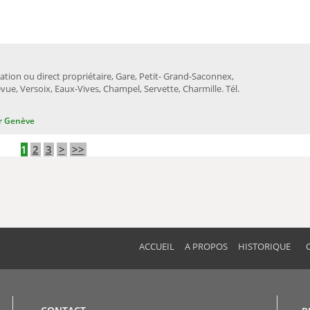
ation ou direct propriétaire, Gare, Petit- Grand-Saconnex,
vue, Versoix, Eaux-Vives, Champel, Servette, Charmille. Tél.
r Genève
1
2
3
>
>>
ACCUEIL
A PROPOS
HISTORIQUE