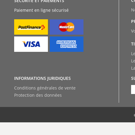
C
SÉCURITÉ ET PAIEMENTS
N
Paiement en ligne sécurisé
P
V
T
L
L
L
INFORMATIONS JURIDIQUES
S
Conditions générales de vente
Protection des données