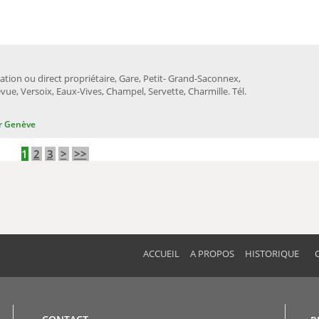
ation ou direct propriétaire, Gare, Petit- Grand-Saconnex,
vue, Versoix, Eaux-Vives, Champel, Servette, Charmille. Tél.
r Genève
1
2
3
>
>>
ACCUEIL
A PROPOS
HISTORIQUE