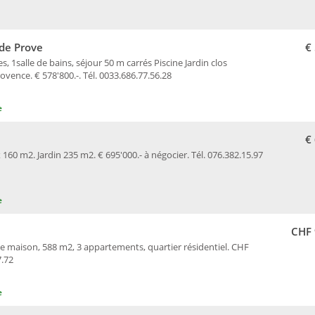
de Prove
€
1salle de bains, séjour 50 m carrés Piscine Jardin clos
vence. € 578'800.-. Tél. 0033.686.77.56.28
e
€
60 m2. Jardin 235 m2. € 695'000.- à négocier. Tél. 076.382.15.97
e
CHF 
lle maison, 588 m2, 3 appartements, quartier résidentiel. CHF
7.72
e