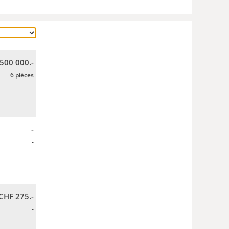
 500 000.-
6 pièces
-
-
CHF 275.-
-