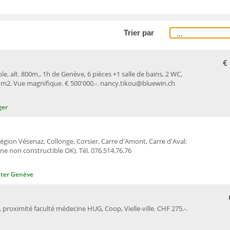
Trier par
€
le, alt. 800m., 1h de Genève, 6 pièces +1 salle de bains, 2 WC,
0 m2. Vue magnifique. € 500'000.-. nancy.tikou@bluewin.ch
ger
égion Vésenaz, Collonge, Corsier, Carre d'Amont, Carre d'Aval:
e non constructible OK). Tél. 076.514.76.76
ter Genève
8, proximité faculté médecine HUG, Coop, Vielle-ville. CHF 275.-.