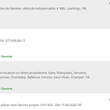
s de Genève, véhicule indispensable, € 990.-, parkings. Tél.
Tél. 077.956.08.17
r Genève
s-location ou direct propriétaire. Gare, Plainpalais, Servette,
connex, Chambésy, Bellevue, Versoix, Eaux-Vives, Champel. Tél.
r Genève
pièces avec femme propre. CHF 850.- Dès 15.09.2026 Tél.