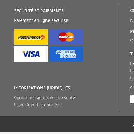
C
SÉCURITÉ ET PAIEMENTS
N
Paiement en ligne sécurisé
P
V
T
L
L
L
INFORMATIONS JURIDIQUES
S
Conditions générales de vente
Protection des données