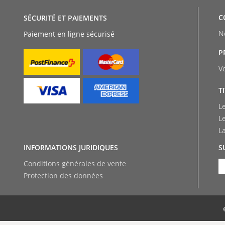
C
SÉCURITÉ ET PAIEMENTS
N
Paiement en ligne sécurisé
P
V
T
L
L
L
INFORMATIONS JURIDIQUES
S
Conditions générales de vente
Protection des données