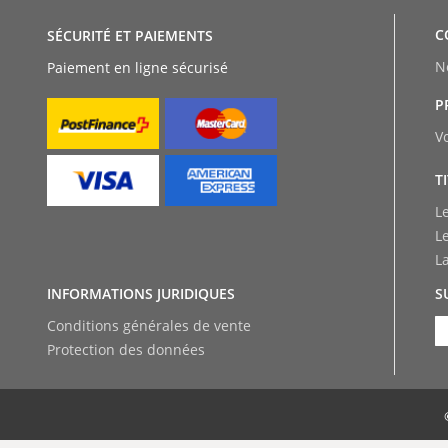
C
SÉCURITÉ ET PAIEMENTS
N
Paiement en ligne sécurisé
P
V
T
L
L
L
INFORMATIONS JURIDIQUES
S
Conditions générales de vente
Protection des données