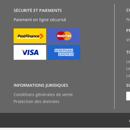
C
SÉCURITÉ ET PAIEMENTS
N
Paiement en ligne sécurisé
P
V
T
L
L
L
INFORMATIONS JURIDIQUES
S
Conditions générales de vente
Protection des données