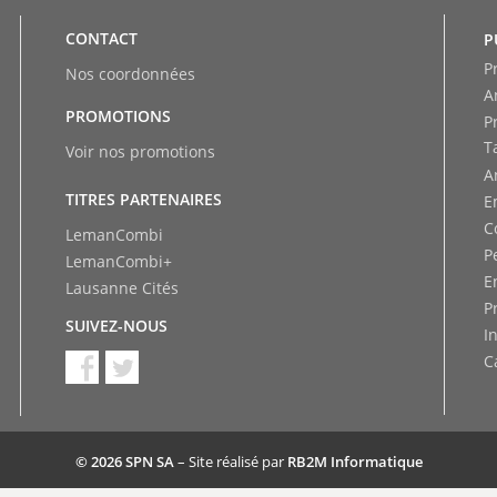
CONTACT
P
P
Nos coordonnées
A
PROMOTIONS
P
T
Voir nos promotions
A
TITRES PARTENAIRES
E
C
LemanCombi
P
LemanCombi+
E
Lausanne Cités
P
SUIVEZ-NOUS
I
C
© 2026 SPN SA
– Site réalisé par
RB2M Informatique