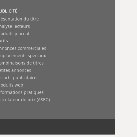
UBLICITÉ
résentation du titre
nalyse lecteurs
roduits journal
arifs
nnonces commerciales
mplacements spéciaux
ombinaisons de titres
etites annonces
ncarts publicitaires
roduits web
nformations pratiques
alculateur de prix (ASEG)