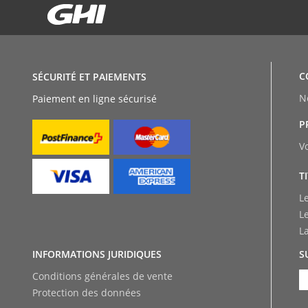
C
SÉCURITÉ ET PAIEMENTS
N
Paiement en ligne sécurisé
P
V
T
L
L
L
INFORMATIONS JURIDIQUES
S
Conditions générales de vente
Protection des données