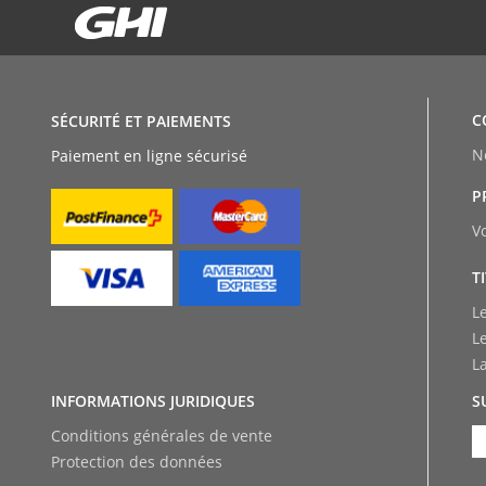
C
SÉCURITÉ ET PAIEMENTS
N
Paiement en ligne sécurisé
P
V
T
L
L
L
INFORMATIONS JURIDIQUES
S
Conditions générales de vente
Protection des données