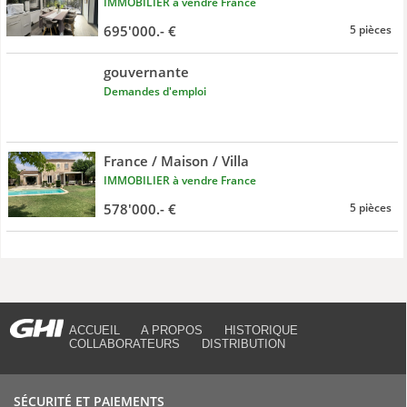
IMMOBILIER à vendre France
695'000.- €
5 pièces
gouvernante
Demandes d'emploi
France / Maison / Villa
IMMOBILIER à vendre France
578'000.- €
5 pièces
ACCUEIL
A PROPOS
HISTORIQUE
COLLABORATEURS
DISTRIBUTION
SÉCURITÉ ET PAIEMENTS