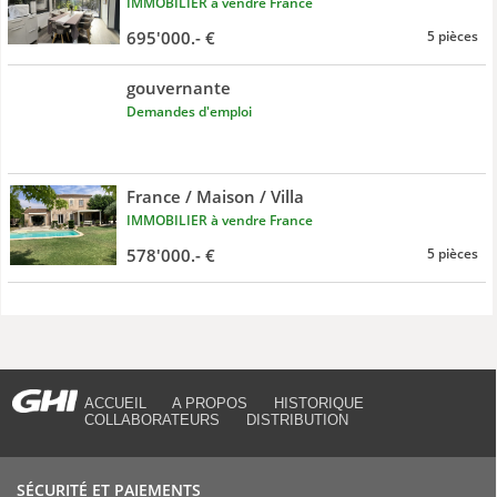
IMMOBILIER à vendre France
695'000.- €
5 pièces
gouvernante
Demandes d'emploi
France / Maison / Villa
IMMOBILIER à vendre France
578'000.- €
5 pièces
ACCUEIL
A PROPOS
HISTORIQUE
COLLABORATEURS
DISTRIBUTION
SÉCURITÉ ET PAIEMENTS