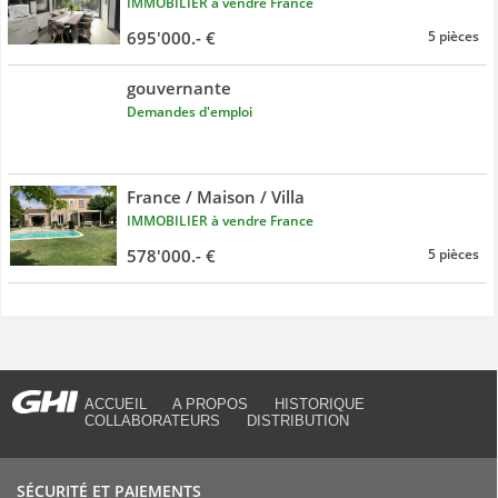
IMMOBILIER à vendre France
695'000.- €
5 pièces
gouvernante
Demandes d'emploi
France / Maison / Villa
IMMOBILIER à vendre France
578'000.- €
5 pièces
ACCUEIL
A PROPOS
HISTORIQUE
COLLABORATEURS
DISTRIBUTION
SÉCURITÉ ET PAIEMENTS