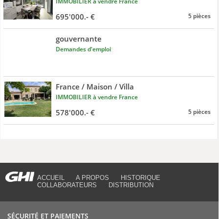
IMMOBILIER à vendre France
695'000.- €
5 pièces
gouvernante
Demandes d'emploi
France / Maison / Villa
IMMOBILIER à vendre France
578'000.- €
5 pièces
ACCUEIL
A PROPOS
HISTORIQUE
COLLABORATEURS
DISTRIBUTION
SÉCURITÉ ET PAIEMENTS