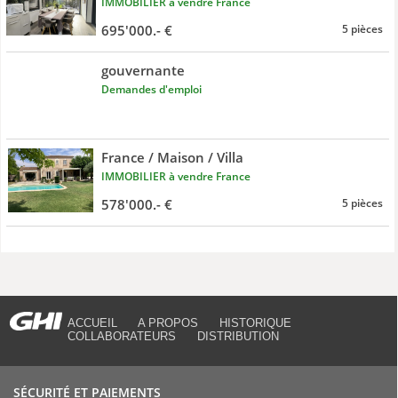
IMMOBILIER à vendre France
695'000.- €
5 pièces
gouvernante
Demandes d'emploi
France / Maison / Villa
IMMOBILIER à vendre France
578'000.- €
5 pièces
ACCUEIL
A PROPOS
HISTORIQUE
COLLABORATEURS
DISTRIBUTION
SÉCURITÉ ET PAIEMENTS