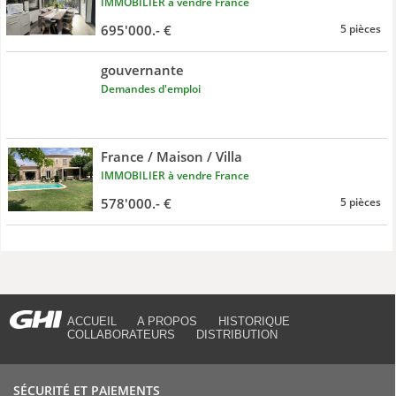
IMMOBILIER à vendre France
695'000.- €
5 pièces
gouvernante
Demandes d'emploi
France / Maison / Villa
IMMOBILIER à vendre France
578'000.- €
5 pièces
ACCUEIL
A PROPOS
HISTORIQUE
COLLABORATEURS
DISTRIBUTION
SÉCURITÉ ET PAIEMENTS