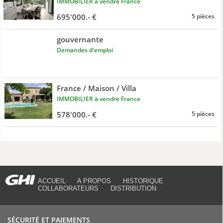
IMMOBILIER à vendre France
695'000.- €
5 pièces
gouvernante
Demandes d'emploi
France / Maison / Villa
IMMOBILIER à vendre France
578'000.- €
5 pièces
ACCUEIL
A PROPOS
HISTORIQUE
COLLABORATEURS
DISTRIBUTION
SÉCURITÉ ET PAIEMENTS