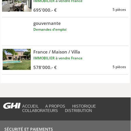
IMMOBILIER à vendre France
695'000.- €
5 pièces
gouvernante
Demandes d'emploi
France / Maison / Villa
IMMOBILIER à vendre France
578'000.- €
5 pièces
ACCUEIL
A PROPOS
HISTORIQUE
COLLABORATEURS
DISTRIBUTION
SÉCURITÉ ET PAIEMENTS