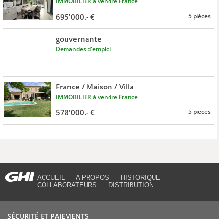
IMMOBILIER à vendre France
695'000.- €
5 pièces
gouvernante
Demandes d'emploi
France / Maison / Villa
IMMOBILIER à vendre France
578'000.- €
5 pièces
ACCUEIL
A PROPOS
HISTORIQUE
COLLABORATEURS
DISTRIBUTION
SÉCURITÉ ET PAIEMENTS