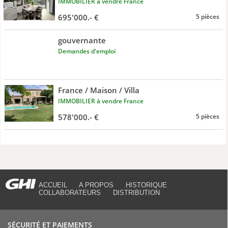
IMMOBILIER à vendre France
695'000.- €
5 pièces
gouvernante
Demandes d'emploi
France / Maison / Villa
IMMOBILIER à vendre France
578'000.- €
5 pièces
ACCUEIL
A PROPOS
HISTORIQUE
COLLABORATEURS
DISTRIBUTION
SÉCURITÉ ET PAIEMENTS