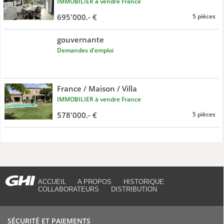
IMMOBILIER à vendre France
695'000.- €
5 pièces
gouvernante
Demandes d'emploi
France / Maison / Villa
IMMOBILIER à vendre France
578'000.- €
5 pièces
ACCUEIL
A PROPOS
HISTORIQUE
COLLABORATEURS
DISTRIBUTION
SÉCURITÉ ET PAIEMENTS