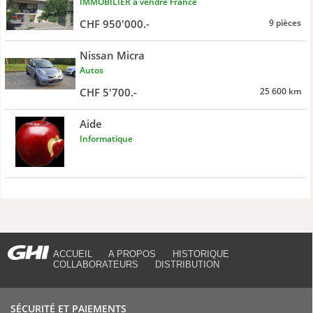
IMMOBILIER à vendre France
CHF 950'000.-
9 pièces
Nissan Micra
Autos
CHF 5'700.-
25 600 km
Aide
Informatique
ACCUEIL
A PROPOS
HISTORIQUE
COLLABORATEURS
DISTRIBUTION
SÉCURITÉ ET PAIEMENTS