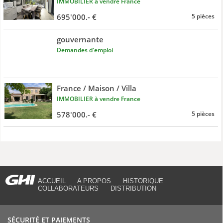
IMMOBILIER à vendre France
695'000.- €
5 pièces
gouvernante
Demandes d'emploi
France / Maison / Villa
IMMOBILIER à vendre France
578'000.- €
5 pièces
ACCUEIL
A PROPOS
HISTORIQUE
COLLABORATEURS
DISTRIBUTION
SÉCURITÉ ET PAIEMENTS