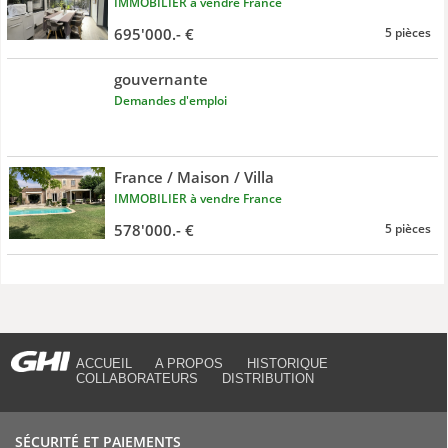
IMMOBILIER à vendre France
695'000.- €
5 pièces
gouvernante
Demandes d'emploi
France / Maison / Villa
IMMOBILIER à vendre France
578'000.- €
5 pièces
ACCUEIL
A PROPOS
HISTORIQUE
COLLABORATEURS
DISTRIBUTION
SÉCURITÉ ET PAIEMENTS