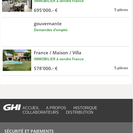
IMMOBILIER à vendre France
695'000.- €
5 pièces
gouvernante
Demandes d'emploi
France / Maison / Villa
IMMOBILIER à vendre France
578'000.- €
5 pièces
ACCUEIL
A PROPOS
HISTORIQUE
COLLABORATEURS
DISTRIBUTION
SÉCURITÉ ET PAIEMENTS